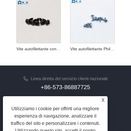
Vite autofilettante con testa per incorniciatura panoramica
Vite autofilettante Phillips a testa cilindrica DIN 7981
Linea diretta del servizio clienti nazionale
+86-573-86887725
E-mail
X
info@jinrunfasteners.com
Utilizziamo i cookie per offrirti una migliore
esperienza di navigazione, analizzare il
SEGUICI
traffico del sito e personalizzare i contenuti.
Utilizzando questo sito, accetti il ​​nostro