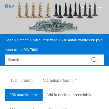
Casa
>
Prodotti
>
Viti autofilettanti
> Vite autofilettante Phillips a
testa piatta DIN 7982
Tutti i prodotti
Viti autoperforanti
Viti autofilettanti
Viti in acciaio inossidabile