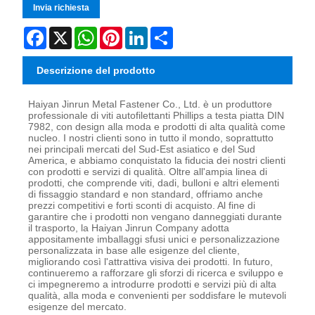
Invia richiesta
Facebook
X
WhatsApp
Pinterest
LinkedIn
Share
Descrizione del prodotto
Haiyan Jinrun Metal Fastener Co., Ltd. è un produttore
professionale di viti autofilettanti Phillips a testa piatta DIN
7982, con design alla moda e prodotti di alta qualità come
nucleo. I nostri clienti sono in tutto il mondo, soprattutto
nei principali mercati del Sud-Est asiatico e del Sud
America, e abbiamo conquistato la fiducia dei nostri clienti
con prodotti e servizi di qualità. Oltre all'ampia linea di
prodotti, che comprende viti, dadi, bulloni e altri elementi
di fissaggio standard e non standard, offriamo anche
prezzi competitivi e forti sconti di acquisto. Al fine di
garantire che i prodotti non vengano danneggiati durante
il trasporto, la Haiyan Jinrun Company adotta
appositamente imballaggi sfusi unici e personalizzazione
personalizzata in base alle esigenze del cliente,
migliorando così l'attrattiva visiva dei prodotti. In futuro,
continueremo a rafforzare gli sforzi di ricerca e sviluppo e
ci impegneremo a introdurre prodotti e servizi più di alta
qualità, alla moda e convenienti per soddisfare le mutevoli
esigenze del mercato.