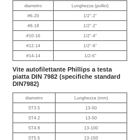
diametro
Lunghezza (pollici)
#6-20
1/2”-2”
#8-18
1/2”-2”
#10-16
1/2”-4”
#12-14
1/2”-6”
#14-14
1/2-6"
Vite autofilettante Phillips a testa
piatta DIN 7982 (specifiche standard
DIN7982)
diametro
Lunghezza (mm)
ST3.5
13-50
ST4.2
13-50
ST4.8
13-100
ST5.5
13-150