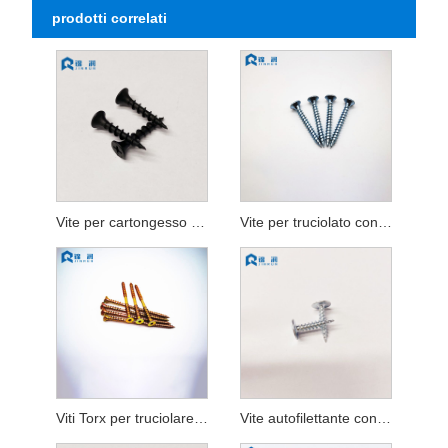
prodotti correlati
Vite per cartongesso con testa a tromba
Vite per truciolato con doppia testa piatta Pozi Drive
Viti Torx per truciolare a doppia testa piatta, filettatura completa, zincate gialle
Vite autofilettante con testa a traliccio modificata