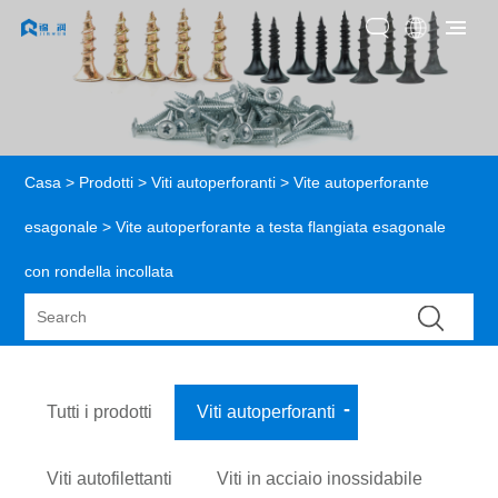
Casa
>
Prodotti
>
Viti autoperforanti
>
Vite autoperforante
esagonale
> Vite autoperforante a testa flangiata esagonale
con rondella incollata
Tutti i prodotti
Viti autoperforanti
Viti autofilettanti
Viti in acciaio inossidabile