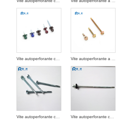
Vite autoperforante con testa a rondella esagonale DIN 7504K
Vite autoperforante a testa esagonale con rondella con rondella EPDM
Vite autoperforante con testa a rondella esagonale verniciata con rondella in EPDM
Vite autoperforante a testa flangiata esagonale
Vite autoperforante con testa a rondella esagonale Tek 5
Vite autoperforante con testa a rondella esagonale a doppia filettatura