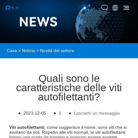
Casa
>
Notizia
>
Novità del settore
Quali sono le
caratteristiche delle viti
autofilettanti?
●
2023-12-05
●
1
●
Lasciami un messaggio
Viti autofilettanti
, come suggerisce il nome, sono viti che si
avvitano da soli. Rispetto alle viti normali, le viti autofilettanti
hanno una punta da trapano e possono essere avvitate