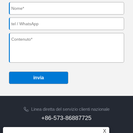
invia
Linea diretta del servizio clienti nazionale
+86-573-86887725
E-mail
X