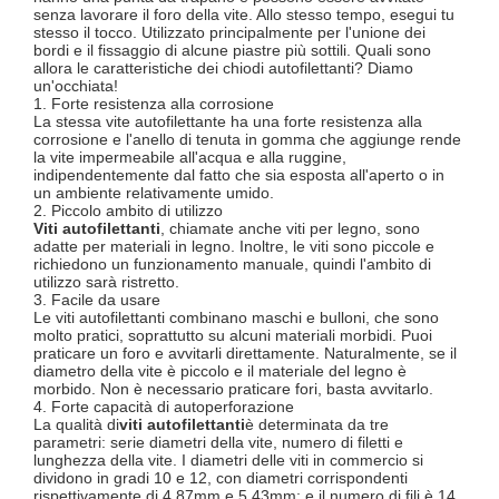
senza lavorare il foro della vite. Allo stesso tempo, esegui tu
stesso il tocco. Utilizzato principalmente per l'unione dei
bordi e il fissaggio di alcune piastre più sottili. Quali sono
allora le caratteristiche dei chiodi autofilettanti? Diamo
un'occhiata!
1. Forte resistenza alla corrosione
La stessa vite autofilettante ha una forte resistenza alla
corrosione e l'anello di tenuta in gomma che aggiunge rende
la vite impermeabile all'acqua e alla ruggine,
indipendentemente dal fatto che sia esposta all'aperto o in
un ambiente relativamente umido.
2. Piccolo ambito di utilizzo
Viti autofilettanti
, chiamate anche viti per legno, sono
adatte per materiali in legno. Inoltre, le viti sono piccole e
richiedono un funzionamento manuale, quindi l'ambito di
utilizzo sarà ristretto.
3. Facile da usare
Le viti autofilettanti combinano maschi e bulloni, che sono
molto pratici, soprattutto su alcuni materiali morbidi. Puoi
praticare un foro e avvitarli direttamente. Naturalmente, se il
diametro della vite è piccolo e il materiale del legno è
morbido. Non è necessario praticare fori, basta avvitarlo.
4. Forte capacità di autoperforazione
La qualità di
viti autofilettanti
è determinata da tre
parametri: serie diametri della vite, numero di filetti e
lunghezza della vite. I diametri delle viti in commercio si
dividono in gradi 10 e 12, con diametri corrispondenti
rispettivamente di 4,87mm e 5,43mm; e il numero di fili è 14,