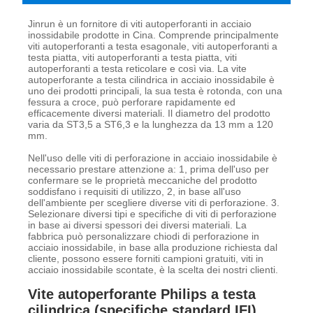
Jinrun è un fornitore di viti autoperforanti in acciaio
inossidabile prodotte in Cina. Comprende principalmente
viti autoperforanti a testa esagonale, viti autoperforanti a
testa piatta, viti autoperforanti a testa piatta, viti
autoperforanti a testa reticolare e così via. La vite
autoperforante a testa cilindrica in acciaio inossidabile è
uno dei prodotti principali, la sua testa è rotonda, con una
fessura a croce, può perforare rapidamente ed
efficacemente diversi materiali. Il diametro del prodotto
varia da ST3,5 a ST6,3 e la lunghezza da 13 mm a 120
mm.
Nell'uso delle viti di perforazione in acciaio inossidabile è
necessario prestare attenzione a: 1, prima dell'uso per
confermare se le proprietà meccaniche del prodotto
soddisfano i requisiti di utilizzo, 2, in base all'uso
dell'ambiente per scegliere diverse viti di perforazione. 3.
Selezionare diversi tipi e specifiche di viti di perforazione
in base ai diversi spessori dei diversi materiali. La
fabbrica può personalizzare chiodi di perforazione in
acciaio inossidabile, in base alla produzione richiesta dal
cliente, possono essere forniti campioni gratuiti, viti in
acciaio inossidabile scontate, è la scelta dei nostri clienti.
Vite autoperforante Philips a testa
cilindrica (specifiche standard IFI)