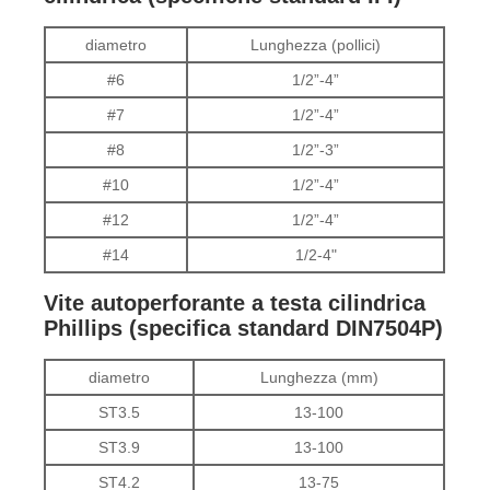
diametro
Lunghezza (pollici)
#6
1/2”-4”
#7
1/2”-4”
#8
1/2”-3”
#10
1/2”-4”
#12
1/2”-4”
#14
1/2-4"
Vite autoperforante a testa cilindrica
Phillips (specifica standard DIN7504P)
diametro
Lunghezza (mm)
ST3.5
13-100
ST3.9
13-100
ST4.2
13-75