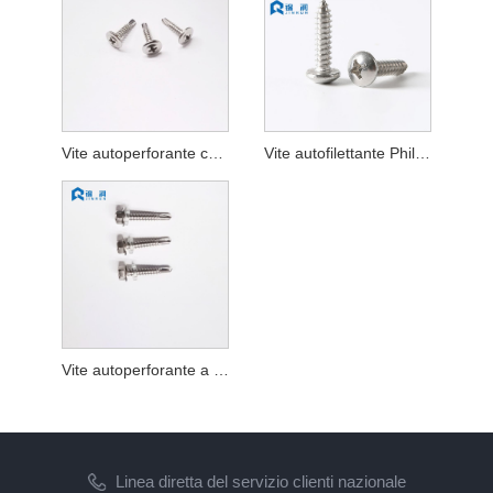
Vite autoperforante con testa a traliccio modificata in acciaio inossidabile
Vite autofilettante Phillips a testa cilindrica in acciaio inossidabile DIN7981
Vite autoperforante a testa esagonale con rondella in acciaio inossidabile con rondella EPDM
Linea diretta del servizio clienti nazionale