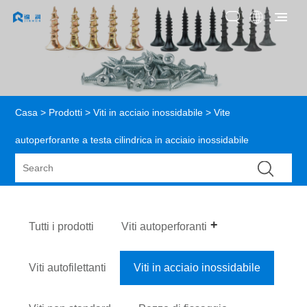
Casa
>
Prodotti
>
Viti in acciaio inossidabile
> Vite
autoperforante a testa cilindrica in acciaio inossidabile
Tutti i prodotti
Viti autoperforanti
Viti autofilettanti
Viti in acciaio inossidabile