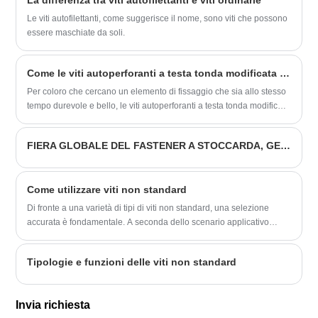
La differenza tra viti autofilettanti e viti ordinarie
pressione moderata sull'interfaccia di contatto a causa delle sue
proprietà del materiale, che farà sì che il dado subisca una
Le viti autofilettanti, come suggerisce il nome, sono viti che possono
deformazione elastica sottile ed efficace nelle direzioni assiale e
essere maschiate da soli.
radiale della filettatura.
​Come le viti autoperforanti a testa tonda modificata con punte verniciate forniscono una soluzione di fissaggio durevole ed esteticamente gradevole
Per coloro che cercano un elemento di fissaggio che sia allo stesso
tempo durevole e bello, le viti autoperforanti a testa tonda modificata
con teste verniciate sono un'ottima soluzione. Queste viti presentano
un esclusivo design della testa a traliccio modificato che migliora la
FIERA GLOBALE DEL FASTENER A STOCCARDA, GERMANIA
presa e la coppia rispetto ai dispositivi di fissaggio tradizionali.
Come utilizzare viti non standard
Di fronte a una varietà di tipi di viti non standard, una selezione
accurata è fondamentale. A seconda dello scenario applicativo
specifico, è necessario considerare attentamente i parametri chiave
come la lunghezza, la profondità della filettatura e il modello della
Tipologie e funzioni delle viti non standard
vite per garantire che la vite selezionata soddisfi perfettamente le
esigenze e ottenga il miglior effetto di fissaggio.
Invia richiesta