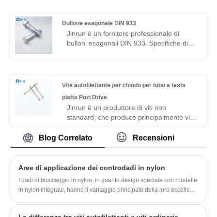
o a prodotti personalizzati, è un fornitore
di bulloni a U di alta qualità.
Bullone esagonale DIN 933
Jinrun è un fornitore professionale di
bulloni esagonali DIN 933. Specifiche di
prodotto complete, prezzo economico,
qualità superiore, linea di
confezionamento automatica, è una
fabbrica affidabile e potente.
Vite autofilettante per chiodo per tubo a testa
piatta Pozi Drive
Jinrun è un produttore di viti non
standard, che produce principalmente viti
a testa esagonale, a flangia esagonale, a
testa svasata, a testa cilindrica e altre viti
Blog Correlato
Recensioni
a testa, con un tonnellaggio annuo di
esportazione di oltre 10.000 tonnellate, è
un potente fornitore. Qui siamo lieti di
Aree di applicazione dei controdadi in nylon
presentare la nostra vite autofilettante per
I dadi di bloccaggio in nylon, in quanto design speciale con rondelle
chiodi per tubi a testa piatta Pozi Drive a
in nylon integrate, hanno il vantaggio principale della loro eccellente
tutti i nuovi e vecchi clienti.
elasticità e tenacità. Quando il bullone si adatta saldamente a
questo dado e viene serrato, la rondella in nylon genererà una