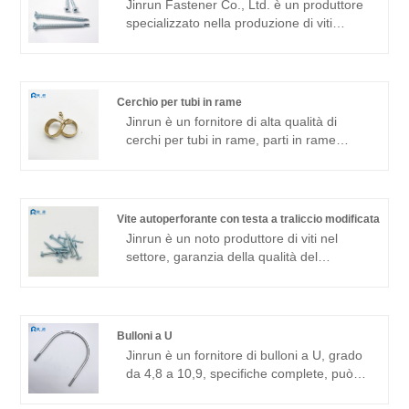
Jinrun Fastener Co., Ltd. è un produttore
specializzato nella produzione di viti
autoperforanti Torx a testa piatta di alta
qualità. Ci impegniamo a fornire ai nostri
clienti prodotti di fissaggio della massima
qualità attraverso un rigoroso controllo di
Cerchio per tubi in rame
qualità e prestazioni eccellenti del
Jinrun è un fornitore di alta qualità di
prodotto. La nostra gamma di prodotti
cerchi per tubi in rame, parti in rame
comprende varie specifiche di viti, dadi,
personalizzabili, parti di precisione in
bulloni, ecc., nonché soluzioni di fissaggio
rame, qualità superiore, consegna rapida,
personalizzate. Prendiamo la qualità
è un produttore professionale di parti di
come la nostra vita, prendiamo il cliente
fissaggio.
Vite autoperforante con testa a traliccio modificata
come il nostro centro e forniamo ai clienti
Jinrun è un noto produttore di viti nel
prodotti e servizi della migliore qualità.
settore, garanzia della qualità del
prodotto, inventario adeguato di viti
autoperforanti con testa a traliccio
modificate, è un fornitore di alta qualità
degno della fiducia dei clienti.
Bulloni a U
Jinrun è un fornitore di bulloni a U, grado
da 4,8 a 10,9, specifiche complete, può
fare riferimento alla produzione standard