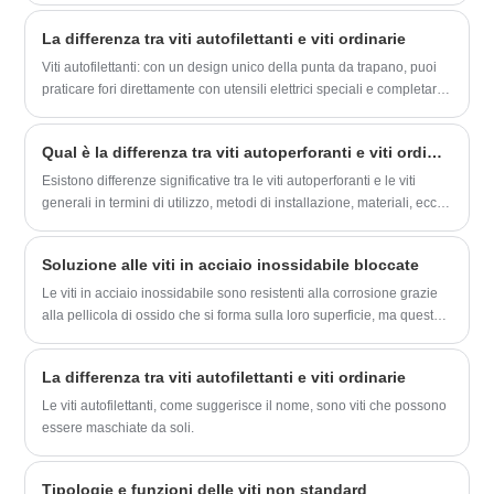
vantaggi e svantaggi? Diamo un'occhiata insieme
La differenza tra viti autofilettanti e viti ordinarie
Viti autofilettanti: con un design unico della punta da trapano, puoi
praticare fori direttamente con utensili elettrici speciali e completare
il lavoro di fissaggio allo stesso tempo. L'intero processo è semplice
ed efficiente.
Qual è la differenza tra viti autoperforanti e viti ordinarie?
Esistono differenze significative tra le viti autoperforanti e le viti
generali in termini di utilizzo, metodi di installazione, materiali, ecc.
Prima di scegliere le viti, è possibile comprendere le differenze nei
seguenti aspetti per fare una scelta migliore.
Soluzione alle viti in acciaio inossidabile bloccate
Le viti in acciaio inossidabile sono resistenti alla corrosione grazie
alla pellicola di ossido che si forma sulla loro superficie, ma questo
può anche presentare alcune sfide. Quando lo sporco si accumula
sulle filettature o le viti vengono serrate eccessivamente, le viti
La differenza tra viti autofilettanti e viti ordinarie
potrebbero bloccarsi. Di fronte a questa situazione, possiamo
provare le seguenti soluzioni:
Le viti autofilettanti, come suggerisce il nome, sono viti che possono
essere maschiate da soli.
Tipologie e funzioni delle viti non standard