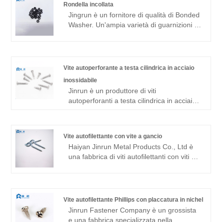
Rondella incollata
Jingrun è un fornitore di qualità di Bonded
Washer. Un'ampia varietà di guarnizioni in
gomma, specifiche complete, prezzi bassi,
è una fabbrica di guarnizioni in gomma
professionale.
Vite autoperforante a testa cilindrica in acciaio
inossidabile
Jinrun è un produttore di viti
autoperforanti a testa cilindrica in acciaio
inossidabile, con eccellenti attrezzature in
acciaio inossidabile, prestazioni del
prodotto superiori, prezzi economici, è la
Vite autofilettante con vite a gancio
fabbrica cinese di viti perforanti in acciaio
Haiyan Jinrun Metal Products Co., Ltd è
inossidabile.
una fabbrica di viti autofilettanti con viti a
gancio. L'azienda aderisce sempre alla
filosofia aziendale "prima la qualità, prima
il servizio", in stretta conformità con il
sistema di gestione della qualità ISO9001
Vite autofilettante Phillips con placcatura in nichel
per la produzione e la gestione, per
Jinrun Fastener Company è un grossista
garantire che la qualità e le prestazioni di
e una fabbrica specializzata nella