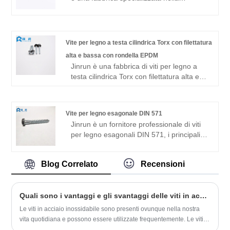
ciascun prodotto raggiungano gli standard
produzione di viti autofilettanti Phillips con
più elevati. I prodotti dell'azienda non solo
placcatura in nichel. L'azienda dispone di
godono di un'ottima reputazione nel
un team dinamico di professionisti sempre
mercato interno, ma sono anche esportati
impegnato nell'innovazione tecnologica in
Vite per legno a testa cilindrica Torx con filettatura
in molti paesi e regioni d'oltremare,
risposta alle mutevoli richieste dei clienti
profondamente fidati e apprezzati dai
alta e bassa con rondella EPDM
per qualità e affidabilità superiori. Che si
clienti.
Jinrun è una fabbrica di viti per legno a
tratti di progettazione complessa del
testa cilindrica Torx con filettatura alta e
prodotto, selezione dei materiali o
bassa con rondelle EPDM in Cina, con tipi
processi di produzione complessi, la
e forme diversificate, buona qualità e
nostra costante attenzione alla fornitura di
prezzi economici. È un produttore molto
soluzioni di fissaggio eccezionali ci rende
Vite per legno esagonale DIN 571
competitivo.
il fornitore preferito di soluzioni di
Jinrun è un fornitore professionale di viti
fissaggio eccellenti.
per legno esagonali DIN 571, i principali
standard di produzione sono lo standard
tedesco e lo standard IFI, le specifiche del
Blog Correlato
Recensioni
prodotto sono complete, il prezzo è
economico, lo stock è ampio, c'è una
varietà di fornitori di elementi di fissaggio.
Quali sono i vantaggi e gli svantaggi delle viti in acciaio inossidabile?
Le viti in acciaio inossidabile sono presenti ovunque nella nostra
vita quotidiana e possono essere utilizzate frequentemente. Le viti in
acciaio inossidabile sono molto pratiche. Ma conosci alcuni dei suoi